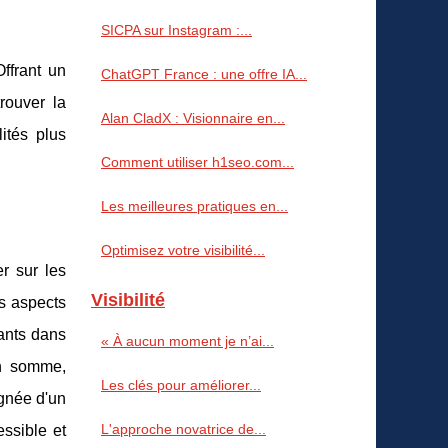
SICPA sur Instagram :...
ffrant un
ChatGPT France : une offre IA...
rouver la
Alan CladX : Visionnaire en...
ités plus
Comment utiliser h1seo.com...
Les meilleures pratiques en...
Optimisez votre visibilité...
r sur les
Visibilité
es aspects
iants dans
« À aucun moment je n’ai...
En somme,
Les clés pour améliorer...
gnée d'un
L'approche novatrice de...
ssible et