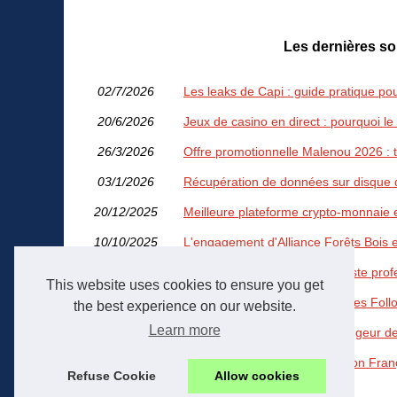
Les dernières so
02/7/2026
Les leaks de Capi : guide pratique pour
20/6/2026
Jeux de casino en direct : pourquoi le
26/3/2026
Offre promotionnelle Malenou 2026 : t
03/1/2026
Récupération de données sur disque du
20/12/2025
Meilleure plateforme crypto-monnaie 
10/10/2025
L'engagement d'Alliance Forêts Bois 
03/10/2025
Comment choisir un chauffagiste pro
This website uses cookies to ensure you get
24/8/2025
Guide Complet pour Acheter des Follo
the best experience on our website.
Learn more
07/8/2025
Les Secrets Culinaires du Mangeur d
03/8/2025
Les Echos : Portrait d'un Tycoon Fra
Refuse Cookie
Allow cookies