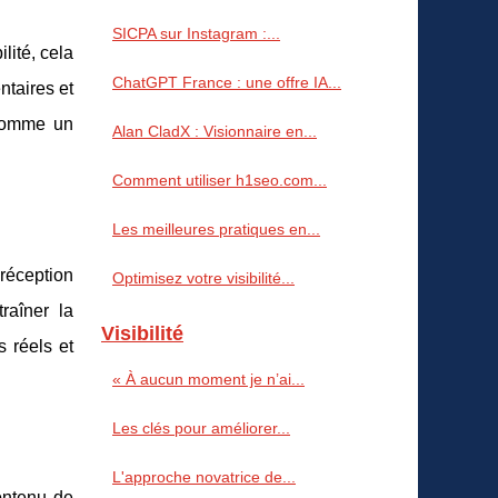
SICPA sur Instagram :...
lité, cela
ChatGPT France : une offre IA...
ntaires et
 comme un
Alan CladX : Visionnaire en...
Comment utiliser h1seo.com...
Les meilleures pratiques en...
 réception
Optimisez votre visibilité...
raîner la
Visibilité
s réels et
« À aucun moment je n’ai...
Les clés pour améliorer...
L'approche novatrice de...
contenu de