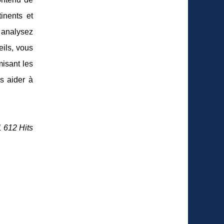
inents et
 analysez
eils, vous
misant les
s aider à
1 612 Hits