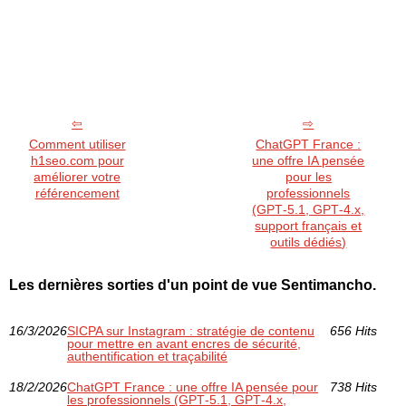
Comment utiliser
ChatGPT France :
h1seo.com pour
une offre IA pensée
améliorer votre
pour les
référencement
professionnels
(GPT‑5.1, GPT‑4.x,
support français et
outils dédiés)
Les dernières sorties d'un point de vue Sentimancho.
16/3/2026
SICPA sur Instagram : stratégie de contenu
656 Hits
pour mettre en avant encres de sécurité,
authentification et traçabilité
18/2/2026
ChatGPT France : une offre IA pensée pour
738 Hits
les professionnels (GPT‑5.1, GPT‑4.x,