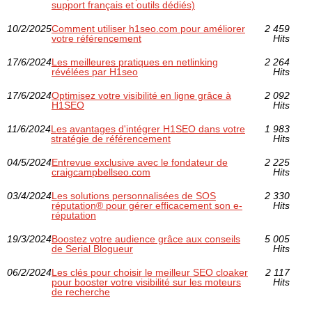
support français et outils dédiés)
10/2/2025
Comment utiliser h1seo.com pour améliorer
2 459
votre référencement
Hits
17/6/2024
Les meilleures pratiques en netlinking
2 264
révélées par H1seo
Hits
17/6/2024
Optimisez votre visibilité en ligne grâce à
2 092
H1SEO
Hits
11/6/2024
Les avantages d'intégrer H1SEO dans votre
1 983
stratégie de référencement
Hits
04/5/2024
Entrevue exclusive avec le fondateur de
2 225
craigcampbellseo.com
Hits
03/4/2024
Les solutions personnalisées de SOS
2 330
réputation® pour gérer efficacement son e-
Hits
réputation
19/3/2024
Boostez votre audience grâce aux conseils
5 005
de Serial Blogueur
Hits
06/2/2024
Les clés pour choisir le meilleur SEO cloaker
2 117
pour booster votre visibilité sur les moteurs
Hits
de recherche