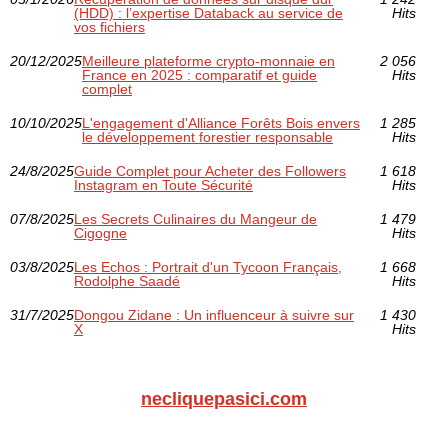
(HDD) : l’expertise Databack au service de
Hits
vos fichiers
20/12/2025
Meilleure plateforme crypto-monnaie en
2 056
France en 2025 : comparatif et guide
Hits
complet
10/10/2025
L'engagement d'Alliance Forêts Bois envers
1 285
le développement forestier responsable
Hits
24/8/2025
Guide Complet pour Acheter des Followers
1 618
Instagram en Toute Sécurité
Hits
07/8/2025
Les Secrets Culinaires du Mangeur de
1 479
Cigogne
Hits
03/8/2025
Les Echos : Portrait d'un Tycoon Français,
1 668
Rodolphe Saadé
Hits
31/7/2025
Dongou Zidane : Un influenceur à suivre sur
1 430
X
Hits
necliquepasici.com