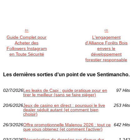
Guide Complet pour
L'engagement
Acheter des
d'Alliance Forêts Bois
Followers Instagram
envers le
en Toute Sécurité
développement
forestier responsable
Les dernières sorties d'un point de vue Sentimancho.
02/7/2026
Les leaks de Capi : guide pratique pour en
97 Hits
tirer le meilleur (sans se faire piéger)
20/6/2026
Jeux de casino en direct : pourquoi le live
253 Hits
dealer séduit autant (et comment bien
choisir)
26/3/2026
Offre promotionnelle Malenou 2026 : tout ce
642 Hits
que vous obtenez (et comment l’activer)
03/1/2026
Récupération de données sur disque dur
1 242