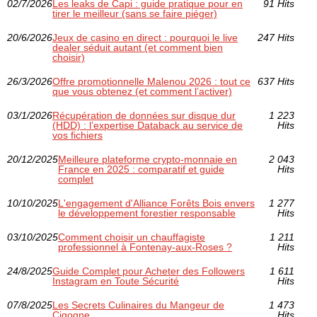
02/7/2026
Les leaks de Capi : guide pratique pour en
91 Hits
tirer le meilleur (sans se faire piéger)
20/6/2026
Jeux de casino en direct : pourquoi le live
247 Hits
dealer séduit autant (et comment bien
choisir)
26/3/2026
Offre promotionnelle Malenou 2026 : tout ce
637 Hits
que vous obtenez (et comment l’activer)
03/1/2026
Récupération de données sur disque dur
1 223
(HDD) : l’expertise Databack au service de
Hits
vos fichiers
20/12/2025
Meilleure plateforme crypto-monnaie en
2 043
France en 2025 : comparatif et guide
Hits
complet
10/10/2025
L'engagement d'Alliance Forêts Bois envers
1 277
le développement forestier responsable
Hits
03/10/2025
Comment choisir un chauffagiste
1 211
professionnel à Fontenay-aux-Roses ?
Hits
24/8/2025
Guide Complet pour Acheter des Followers
1 611
Instagram en Toute Sécurité
Hits
07/8/2025
Les Secrets Culinaires du Mangeur de
1 473
Cigogne
Hits