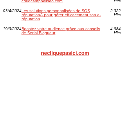
craigcampbellseo.com
Hits
03/4/2024
Les solutions personnalisées de SOS
2 322
réputation® pour gérer efficacement son e-
Hits
réputation
19/3/2024
Boostez votre audience grâce aux conseils
4 984
de Serial Blogueur
Hits
necliquepasici.com