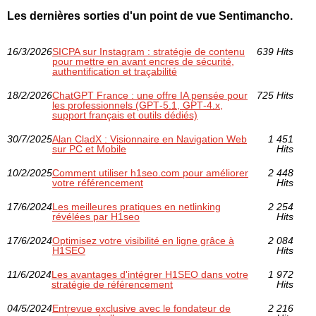
Les dernières sorties d'un point de vue Sentimancho.
16/3/2026
SICPA sur Instagram : stratégie de contenu
639 Hits
pour mettre en avant encres de sécurité,
authentification et traçabilité
18/2/2026
ChatGPT France : une offre IA pensée pour
725 Hits
les professionnels (GPT‑5.1, GPT‑4.x,
support français et outils dédiés)
30/7/2025
Alan CladX : Visionnaire en Navigation Web
1 451
sur PC et Mobile
Hits
10/2/2025
Comment utiliser h1seo.com pour améliorer
2 448
votre référencement
Hits
17/6/2024
Les meilleures pratiques en netlinking
2 254
révélées par H1seo
Hits
17/6/2024
Optimisez votre visibilité en ligne grâce à
2 084
H1SEO
Hits
11/6/2024
Les avantages d'intégrer H1SEO dans votre
1 972
stratégie de référencement
Hits
04/5/2024
Entrevue exclusive avec le fondateur de
2 216