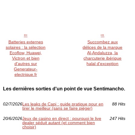
Batteries externes
Succombez aux
solaires : la sélection
délices de la marque
Ecoflow, Huawei,
Al-Andaluzza, la
Victron et bien
charcuterie ibérique
d'autres sur
halal d'exception
Generateur-
electrique.fr
Les dernières sorties d'un point de vue Sentimancho.
02/7/2026
Les leaks de Capi : guide pratique pour en
88 Hits
tirer le meilleur (sans se faire piéger)
20/6/2026
Jeux de casino en direct : pourquoi le live
247 Hits
dealer séduit autant (et comment bien
choisir)