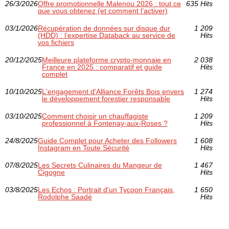
26/3/2026
Offre promotionnelle Malenou 2026 : tout ce
635 Hits
que vous obtenez (et comment l’activer)
03/1/2026
Récupération de données sur disque dur
1 209
(HDD) : l’expertise Databack au service de
Hits
vos fichiers
20/12/2025
Meilleure plateforme crypto-monnaie en
2 038
France en 2025 : comparatif et guide
Hits
complet
10/10/2025
L'engagement d'Alliance Forêts Bois envers
1 274
le développement forestier responsable
Hits
03/10/2025
Comment choisir un chauffagiste
1 209
professionnel à Fontenay-aux-Roses ?
Hits
24/8/2025
Guide Complet pour Acheter des Followers
1 608
Instagram en Toute Sécurité
Hits
07/8/2025
Les Secrets Culinaires du Mangeur de
1 467
Cigogne
Hits
03/8/2025
Les Echos : Portrait d'un Tycoon Français,
1 650
Rodolphe Saadé
Hits