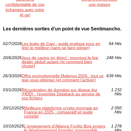
confidentialité de vos
une maison
échanges avec votre
AI girl
Les dernières sorties d'un point de vue Sentimancho.
02/7/2026
Les leaks de Capi : guide pratique pour en
94 Hits
tirer le meilleur (sans se faire piéger)
20/6/2026
Jeux de casino en direct : pourquoi le live
248 Hits
dealer séduit autant (et comment bien
choisir)
26/3/2026
Offre promotionnelle Malenou 2026 : tout ce
639 Hits
que vous obtenez (et comment l’activer)
03/1/2026
Récupération de données sur disque dur
1 232
(HDD) : l’expertise Databack au service de
Hits
vos fichiers
20/12/2025
Meilleure plateforme crypto-monnaie en
2 050
France en 2025 : comparatif et guide
Hits
complet
10/10/2025
L'engagement d'Alliance Forêts Bois envers
1 278
le développement forestier responsable
Hits