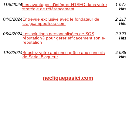
11/6/2024
Les avantages d'intégrer H1SEO dans votre
1 977
stratégie de référencement
Hits
04/5/2024
Entrevue exclusive avec le fondateur de
2 217
craigcampbellseo.com
Hits
03/4/2024
Les solutions personnalisées de SOS
2 323
réputation® pour gérer efficacement son e-
Hits
réputation
19/3/2024
Boostez votre audience grâce aux conseils
4 988
de Serial Blogueur
Hits
necliquepasici.com