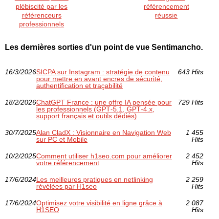
plébiscité par les
référencement
référenceurs
réussie
professionnels
Les dernières sorties d'un point de vue Sentimancho.
16/3/2026
SICPA sur Instagram : stratégie de contenu
643 Hits
pour mettre en avant encres de sécurité,
authentification et traçabilité
18/2/2026
ChatGPT France : une offre IA pensée pour
729 Hits
les professionnels (GPT‑5.1, GPT‑4.x,
support français et outils dédiés)
30/7/2025
Alan CladX : Visionnaire en Navigation Web
1 455
sur PC et Mobile
Hits
10/2/2025
Comment utiliser h1seo.com pour améliorer
2 452
votre référencement
Hits
17/6/2024
Les meilleures pratiques en netlinking
2 259
révélées par H1seo
Hits
17/6/2024
Optimisez votre visibilité en ligne grâce à
2 087
H1SEO
Hits